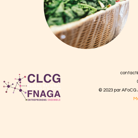
contact
© 2023 par AFoCG A
Me