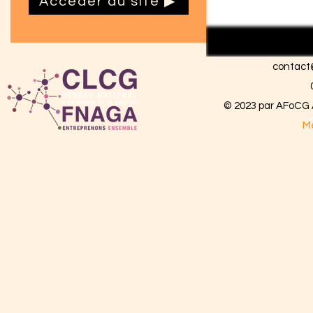
Accéder au site ▶
contact
© 2023 par AFoCG A
Me