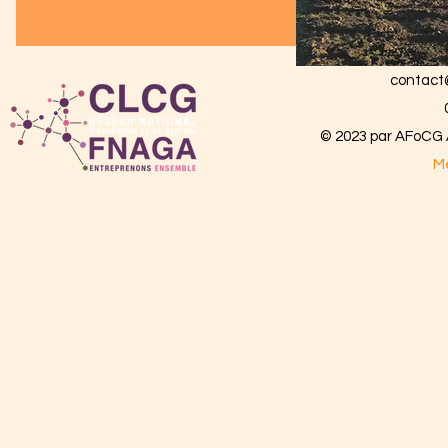
contact
© 2023 par AFoCG A
Me