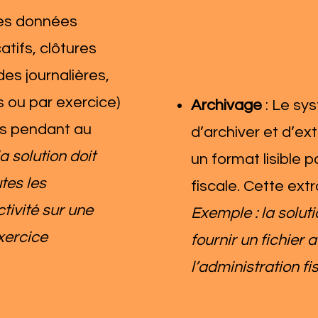
les données
atifs, clôtures
es journalières,
 ou par exercice)
Archivage
: Le sy
es pendant au
d’archiver et d’ex
a solution doit
un format lisible p
tes les
fiscale. Cette extr
tivité sur une
Exemple : la solut
xercice
fournir un fichier a
l’administration fi