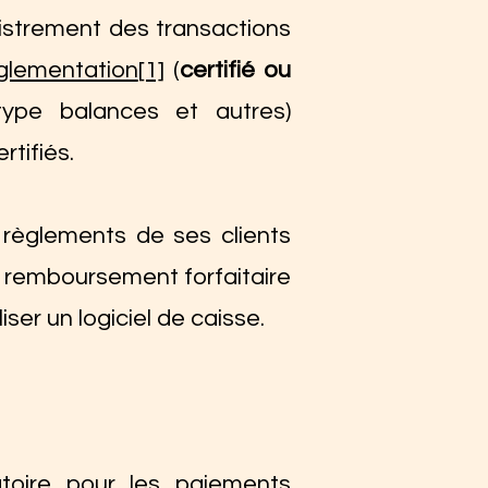
istrement des transactions
glementation
[1]
(
certifié ou
type balances et autres)
tifiés.
s règlements de ses clients
e remboursement forfaitaire
iser un logiciel de caisse.
atoire pour les paiements