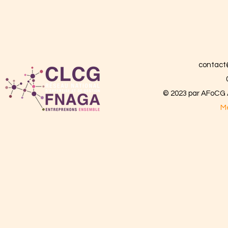
contact
© 2023 par AFoCG A
Me